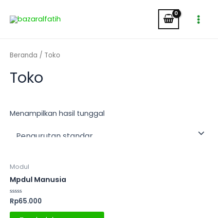
Lewati
Main
ke
Men
konten
Beranda
/ Toko
Toko
Menampilkan hasil tunggal
Modul
Mpdul Manusia
Dinilai
Rp
65.000
0
dari
5